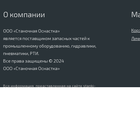
О компании
М
Кор
ООО «Станочная Оснастка»
является поставщиком запасных частей к
Лич
промышленному оборудованию, гидравлики,
пневматики, РТИ.
Все права защищены © 2024
ООО «Станочная Оснастка»
Вся информация, представленная на сайте stanki-
osnastka.ru, носит информационный характер и не
является публичной офертой, определяемой
положениями Ст. 437 ГК РФ. Информация о технических
характеристиках товаров, указанная на сайте, может
быть изменена производителем в одностороннем
порядке. Изображения товаров, представленных на
сайте, могут отличаться от оригиналов. Информация о
цене, наличии и сроках поставки товара, указанная на
сайте, может отличаться от фактической к моменту
оформления заказа на товар. Все права защищены.