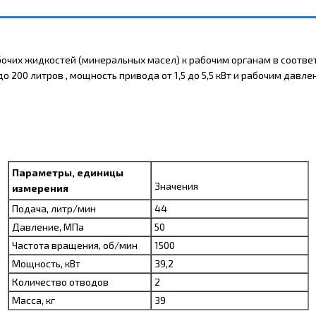
бочих жидкостей (минеральных масел) к рабочим органам в соотв
200 литров , мощность привода от 1,5 до 5,5 кВт и рабочим давлен
Параметры, единицы
Значения
измерения
Подача, литр/мин
44
Давление, МПа
50
Частота вращения, об/мин
1500
Мощность, кВт
39,2
Количество отводов
2
Масса, кг
39