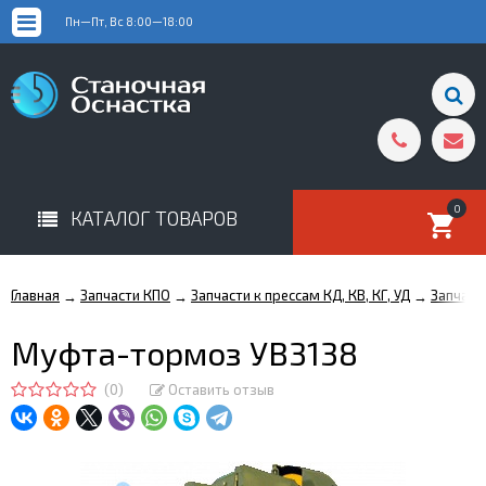
Пн—Пт, Вс 8:00—18:00
0
КАТАЛОГ ТОВАРОВ
Главная
Запчасти КПО
Запчасти к прессам КД, КВ, КГ, УД
Запчаст
→
→
→
Муфта-тормоз УВ3138
(0)
Оставить отзыв