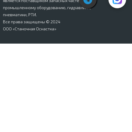
является поставщиком запасных частей к
промышленному оборудованию, гидравлики,
пневматики, РТИ.
Все права защищены © 2024
ООО «Станочная Оснастка»
Вся информация, представленная на сайте stanki-
osnastka.ru, носит информационный характер и не
является публичной офертой, определяемой
положениями Ст. 437 ГК РФ. Информация о технических
характеристиках товаров, указанная на сайте, может
быть изменена производителем в одностороннем
порядке. Изображения товаров, представленных на
сайте, могут отличаться от оригиналов. Информация о
цене, наличии и сроках поставки товара, указанная на
сайте, может отличаться от фактической к моменту
оформления заказа на товар. Все права защищены.
Магазин
Корзина
Личный кабинет