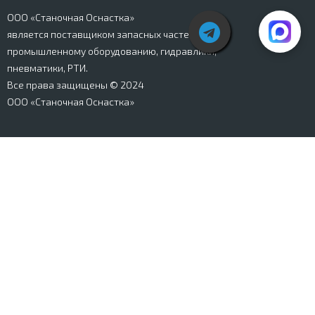
ООО «Станочная Оснастка»
является поставщиком запасных частей к
промышленному оборудованию, гидравлики,
пневматики, РТИ.
Все права защищены © 2024
ООО «Станочная Оснастка»
Вся информация, представленная на сайте stanki-
osnastka.ru, носит информационный характер и не
является публичной офертой, определяемой
положениями Ст. 437 ГК РФ. Информация о технических
характеристиках товаров, указанная на сайте, может
быть изменена производителем в одностороннем
порядке. Изображения товаров, представленных на
сайте, могут отличаться от оригиналов. Информация о
цене, наличии и сроках поставки товара, указанная на
сайте, может отличаться от фактической к моменту
оформления заказа на товар. Все права защищены.
Магазин
Корзина