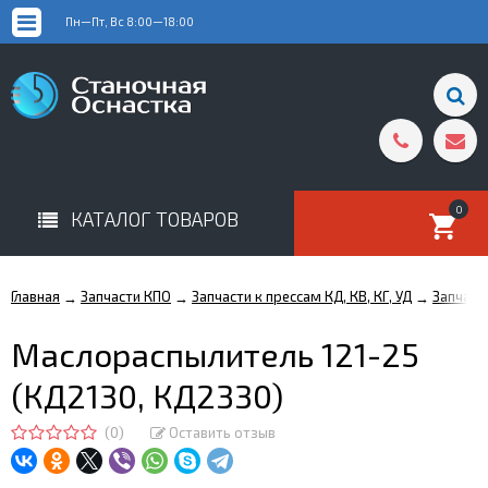
Пн—Пт, Вс 8:00—18:00
0
КАТАЛОГ ТОВАРОВ
Главная
Запчасти КПО
Запчасти к прессам КД, КВ, КГ, УД
Запчаст
→
→
→
Маслораспылитель 121-25
(КД2130, КД2330)
(0)
Оставить отзыв