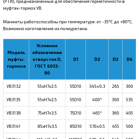
(РТИ), предназначенные для обеспечения герметичности в
муфтах-тормоз УВ.
Манжеты работоспособны при температуре: от -35°С до +80°С.
Возможно изготовление из полиуретана.
Условное
Модель
обозначение
муфты-
отверстия D,
D1
D2
D3
D4
тормоза
ГОСТ 6033-
80
УВ3132
55xH7x2.5
55D10
345±0.3
265
300
УВ3135
55xH7x2.5
55D10
400*
300
535
УВ3138
75xH7x3.5
75D10
465*
360
405
УВ3141
85xH7x3.5
85D10
570±0.5
455
500