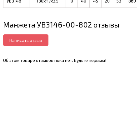
УВ3146
130xH7x3.5
0
40
45
20
53
860
Манжета УВ3146-00-802 отзывы
Написать отзыв
Об этом товаре отзывов пока нет. Будьте первым!