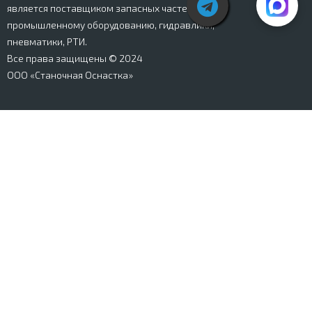
является поставщиком запасных частей к
промышленному оборудованию, гидравлики,
пневматики, РТИ.
Все права защищены © 2024
ООО «Станочная Оснастка»
Вся информация, представленная на сайте stanki-
osnastka.ru, носит информационный характер и не
является публичной офертой, определяемой
положениями Ст. 437 ГК РФ. Информация о технических
характеристиках товаров, указанная на сайте, может
быть изменена производителем в одностороннем
порядке. Изображения товаров, представленных на
сайте, могут отличаться от оригиналов. Информация о
цене, наличии и сроках поставки товара, указанная на
сайте, может отличаться от фактической к моменту
оформления заказа на товар. Все права защищены.
Магазин
Корзина
Личный кабинет