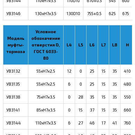
УВ3144
110xH7x3.5
110D10
670±0.5
545
600
УВ3146
130xH7x3.5
130D10
755±0.5
625
675
Условное
Модель
обозначение
муфты-
отверстия D,
L4
L5
L6
L7
L8
H
тормоза
ГОСТ 6033-
80
УВ3132
55xH7x2.5
12
0
25
15
35
410
УВ3135
55xH7x2.5
6
0
25
15
35
480
УВ3138
75xH7x3.5
0
28
35
15
35
550
УВ3141
85xH7x3.5
0
15
37
15
35
660
УВ3144
110xH7x3.5
6
27
46
17
41
760