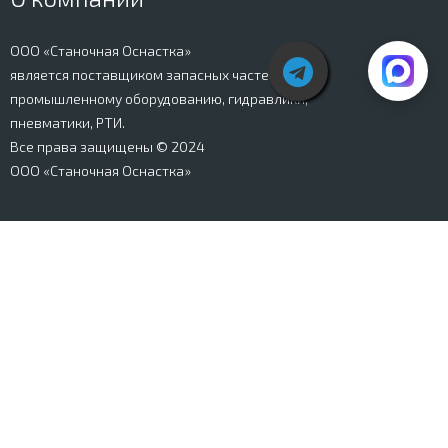
ООО «Станочная Оснастка»
является поставщиком запасных частей к
промышленному оборудованию, гидравлики,
пневматики, РТИ.
Все права защищены © 2024
ООО «Станочная Оснастка»
Вся информация, представленная на сайте stanki-
osnastka.ru, носит информационный характер и не
является публичной офертой, определяемой
положениями Ст. 437 ГК РФ. Информация о технических
характеристиках товаров, указанная на сайте, может
быть изменена производителем в одностороннем
порядке. Изображения товаров, представленных на
сайте, могут отличаться от оригиналов. Информация о
цене, наличии и сроках поставки товара, указанная на
сайте, может отличаться от фактической к моменту
оформления заказа на товар. Все права защищены.
Магазин