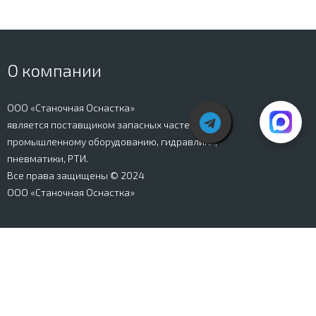
О компании
ООО «Станочная Оснастка»
является поставщиком запасных частей к
промышленному оборудованию, гидравлики,
пневматики, РТИ.
Все права защищены © 2024
ООО «Станочная Оснастка»
Вся информация, представленная на сайте stanki-
osnastka.ru, носит информационный характер и не
является публичной офертой, определяемой
положениями Ст. 437 ГК РФ. Информация о технических
характеристиках товаров, указанная на сайте, может
быть изменена производителем в одностороннем
порядке. Изображения товаров, представленных на
сайте, могут отличаться от оригиналов. Информация о
цене, наличии и сроках поставки товара, указанная на