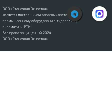
ООО «Станочная Оснастка»
является поставщиком запасных частей к
промышленному оборудованию, гидравлики,
пневматики, РТИ.
Все права защищены © 2024
ООО «Станочная Оснастка»
Вся информация, представленная на сайте stanki-
osnastka.ru, носит информационный характер и не
является публичной офертой, определяемой
положениями Ст. 437 ГК РФ. Информация о технических
характеристиках товаров, указанная на сайте, может
быть изменена производителем в одностороннем
порядке. Изображения товаров, представленных на
сайте, могут отличаться от оригиналов. Информация о
цене, наличии и сроках поставки товара, указанная на
сайте, может отличаться от фактической к моменту
оформления заказа на товар. Все права защищены.
Магазин