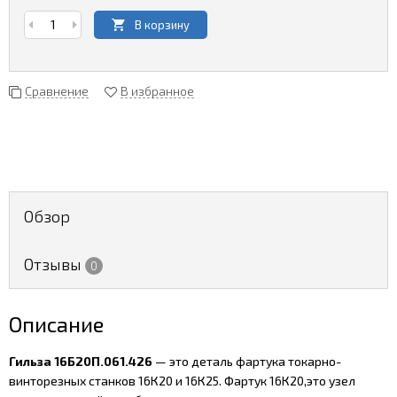
В корзину
Сравнение
В избранное
Обзор
Отзывы
0
Описание
Гильза 16Б20П.061.426
— это деталь фартука токарно-
винторезных станков 16К20 и 16К25. Фартук 16К20,это узел