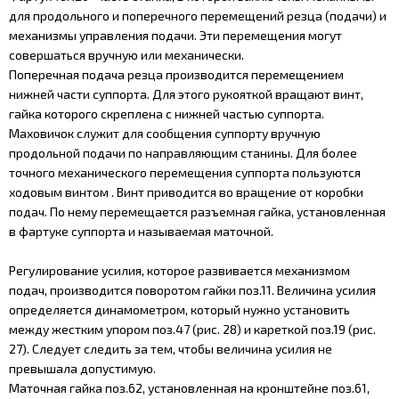
для продольного и поперечного перемещений резца (подачи) и
механизмы управления подачи. Эти перемещения могут
совершаться вручную или механически.
Поперечная подача резца производится перемещением
нижней части суппорта. Для этого рукояткой вращают винт,
гайка которого скреплена с нижней частью суппорта.
Маховичок служит для сообщения суппорту вручную
продольной подачи по направляющим станины. Для более
точного механического перемещения суппорта пользуются
ходовым винтом . Винт приводится во вращение от коробки
подач. По нему перемещается разъемная гайка, установленная
в фартуке суппорта и называемая маточной.
Регулирование усилия, которое развивается механизмом
подач, производится поворотом гайки поз.11. Величина усилия
определяется динамометром, который нужно установить
между жестким упором поз.47 (рис. 28) и кареткой поз.19 (рис.
27). Следует следить за тем, чтобы величина усилия не
превышала допустимую.
Маточная гайка поз.62, установленная на кронштейне поз.61,