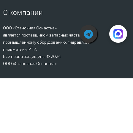
О компании
ООО «Станочная Оснастка»
является поставщиком запасных частей к
промышленному оборудованию, гидравлики,
пневматики, РТИ.
Все права защищены © 2024
ООО «Станочная Оснастка»
Вся информация, представленная на сайте stanki-
osnastka.ru, носит информационный характер и не
является публичной офертой, определяемой
положениями Ст. 437 ГК РФ. Информация о технических
характеристиках товаров, указанная на сайте, может
быть изменена производителем в одностороннем
порядке. Изображения товаров, представленных на
сайте, могут отличаться от оригиналов. Информация о
цене, наличии и сроках поставки товара, указанная на
сайте, может отличаться от фактической к моменту
оформления заказа на товар. Все права защищены.