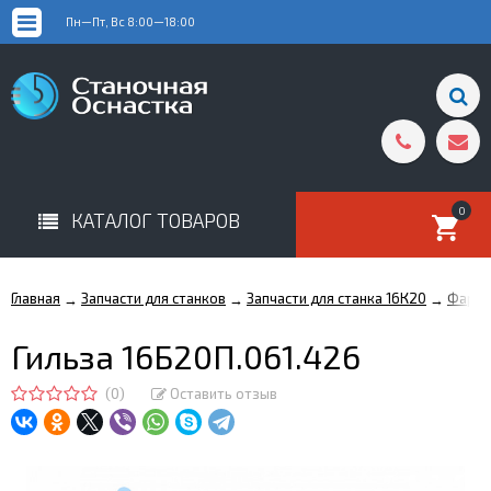
Пн—Пт, Вс 8:00—18:00
0
КАТАЛОГ ТОВАРОВ
Главная
Запчасти для станков
Запчасти для станка 16К20
Фарту
→
→
→
Гильза 16Б20П.061.426
(0)
Оставить отзыв