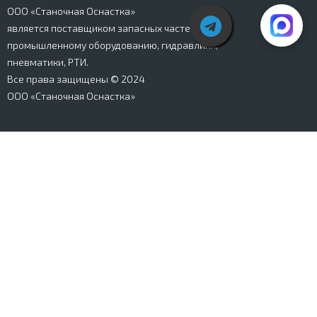
ООО «Станочная Оснастка»
является поставщиком запасных частей к
промышленному оборудованию, гидравлики,
пневматики, РТИ.
Все права защищены © 2024
ООО «Станочная Оснастка»
Вся информация, представленная на сайте stanki-
osnastka.ru, носит информационный характер и не
является публичной офертой, определяемой
положениями Ст. 437 ГК РФ. Информация о технических
характеристиках товаров, указанная на сайте, может
быть изменена производителем в одностороннем
порядке. Изображения товаров, представленных на
сайте, могут отличаться от оригиналов. Информация о
цене, наличии и сроках поставки товара, указанная на
сайте, может отличаться от фактической к моменту
оформления заказа на товар. Все права защищены.
Магазин
Корзина