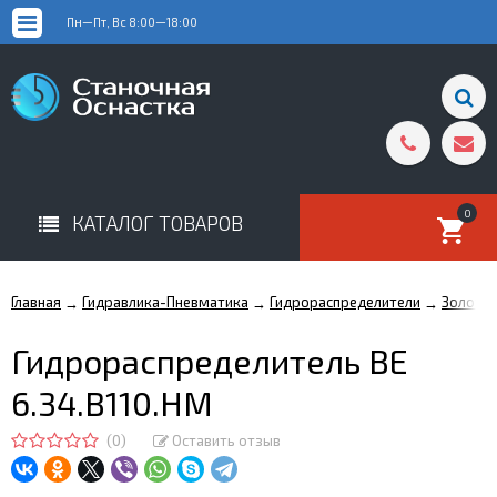
Пн—Пт, Вс 8:00—18:00
0
КАТАЛОГ ТОВАРОВ
Главная
Гидравлика-Пневматика
Гидрораспределители
Золотн
→
→
→
Гидрораспределитель ВЕ
6.34.В110.НМ
(0)
Оставить отзыв