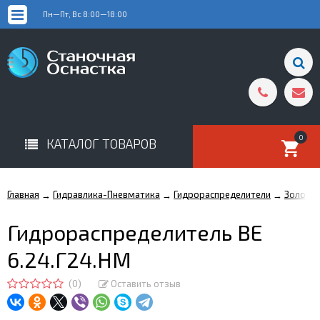
Пн—Пт, Вс 8:00—18:00
0
КАТАЛОГ ТОВАРОВ
Главная
Гидравлика-Пневматика
Гидрораспределители
Золотн
→
→
→
Гидрораспределитель ВЕ
6.24.Г24.НМ
(0)
Оставить отзыв