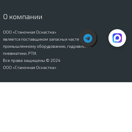
О компании
ООО «Станочная Оснастка»
является поставщиком запасных частей к
промышленному оборудованию, гидравлики,
пневматики, РТИ.
Все права защищены © 2024
ООО «Станочная Оснастка»
Вся информация, представленная на сайте stanki-
osnastka.ru, носит информационный характер и не
является публичной офертой, определяемой
положениями Ст. 437 ГК РФ. Информация о технических
характеристиках товаров, указанная на сайте, может
быть изменена производителем в одностороннем
порядке. Изображения товаров, представленных на
сайте, могут отличаться от оригиналов. Информация о
цене, наличии и сроках поставки товара, указанная на
сайте, может отличаться от фактической к моменту
оформления заказа на товар. Все права защищены.