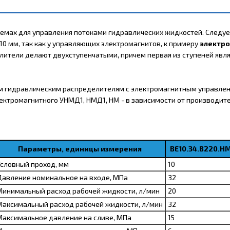
темах для управления потоками гидравлических жидкостей. Следует
10 мм, так как у управляющих электромагнитов, к примеру
электро
ители делают двухступенчатыми, причем первая из ступеней явл
ым гидравлическим распределителям с электромагнитным управлени
ктромагнитного УНМД1, НМД1, НМ - в зависимости от производите
Параметры, единицы измерения
ВЕ10.34.В220.Н
Условный проход, мм
10
Давление номинальное на входе, МПа
32
Минимальный расход рабочей жидкости, л/мин
20
Максимальный расход рабочей жидкости, л/мин
32
Максимальное давление на сливе, МПа
15