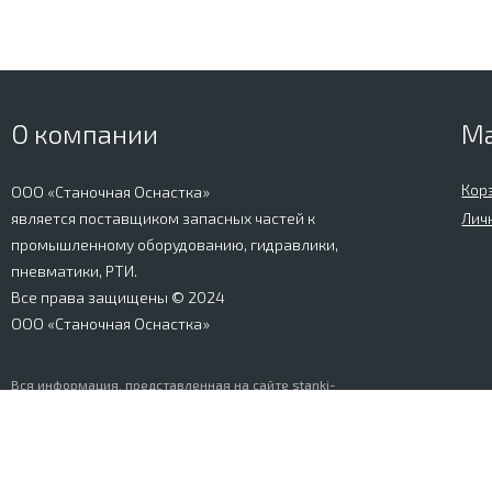
О компании
М
Кор
ООО «Станочная Оснастка»
является поставщиком запасных частей к
Лич
промышленному оборудованию, гидравлики,
пневматики, РТИ.
Все права защищены © 2024
ООО «Станочная Оснастка»
Вся информация, представленная на сайте stanki-
osnastka.ru, носит информационный характер и не
является публичной офертой, определяемой
положениями Ст. 437 ГК РФ. Информация о технических
характеристиках товаров, указанная на сайте, может
быть изменена производителем в одностороннем
порядке. Изображения товаров, представленных на