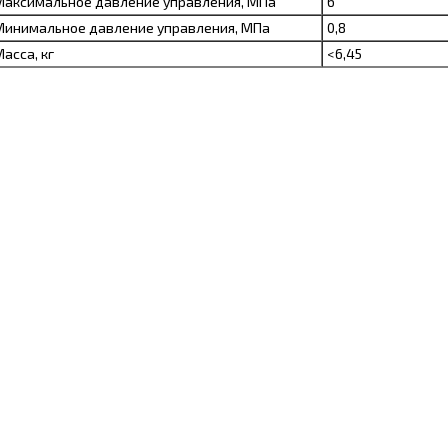
Максимальное давление управления, МПа
6
Минимальное давление управления, МПа
0,8
асса, кг
<6,45