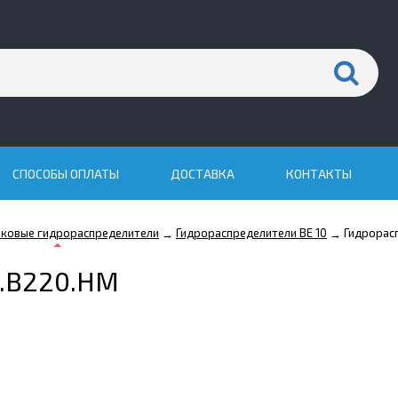
СПОСОБЫ ОПЛАТЫ
ДОСТАВКА
КОНТАКТЫ
иковые гидрораспределители
Гидрораспределители ВЕ 10
Гидрорас
→
→
4.В220.НМ