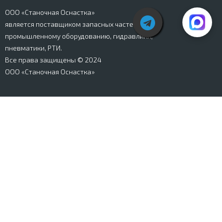
ООО «Станочная Оснастка»
является поставщиком запасных частей к
промышленному оборудованию, гидравлики,
пневматики, РТИ.
Все права защищены © 2024
ООО «Станочная Оснастка»
Вся информация, представленная на сайте stanki-
osnastka.ru, носит информационный характер и не
является публичной офертой, определяемой
положениями Ст. 437 ГК РФ. Информация о технических
характеристиках товаров, указанная на сайте, может
быть изменена производителем в одностороннем
порядке. Изображения товаров, представленных на
сайте, могут отличаться от оригиналов. Информация о
цене, наличии и сроках поставки товара, указанная на
сайте, может отличаться от фактической к моменту
оформления заказа на товар. Все права защищены.
Магазин
Корзина