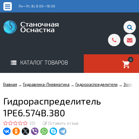
Пн—Пт, Вс 8:00—18:00
0
КАТАЛОГ ТОВАРОВ
Главная
Гидравлика-Пневматика
Гидрораспределители
Золотн
→
→
→
Гидрораспределитель
1РЕ6.574В.380
(0)
Оставить отзыв