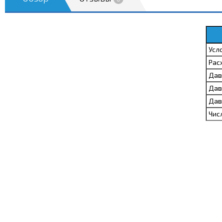
Усл
Рас
Дав
Дав
Дав
Чис