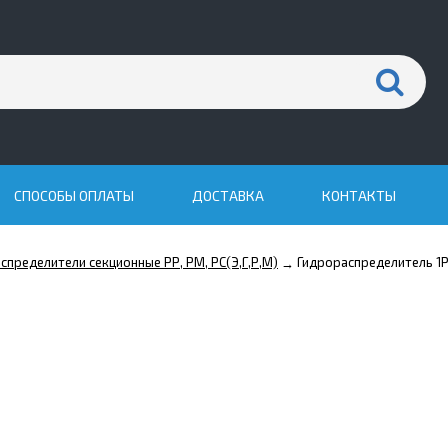
СПОСОБЫ ОПЛАТЫ
ДОСТАВКА
КОНТАКТЫ
спределители секционные РР, РМ, РС(Э,Г,Р,М)
Гидрораспределитель 1
→