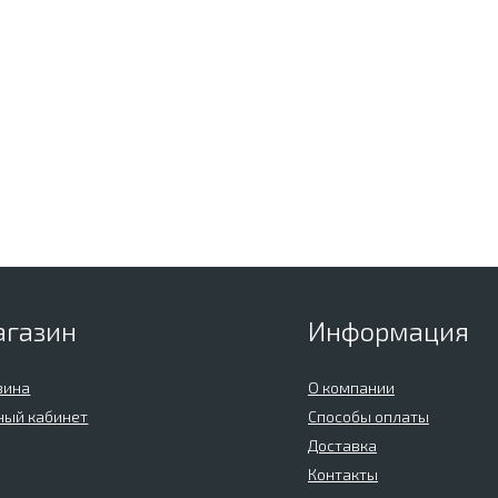
агазин
Информация
зина
О компании
ный кабинет
Способы оплаты
Доставка
Контакты