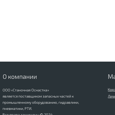
О компании
М
Кор
ООО «Станочная Оснастка»
является поставщиком запасных частей к
Лич
промышленному оборудованию, гидравлики,
пневматики, РТИ.
Все права защищены © 2024