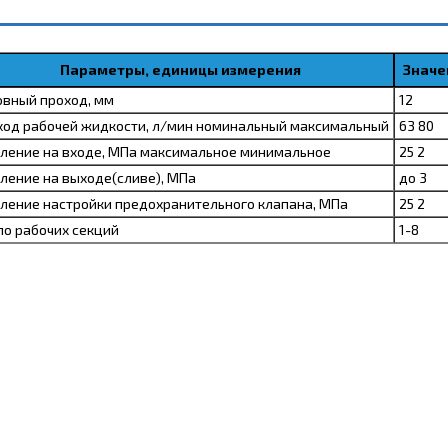
Параметры, единицы измерения
Значе
овный проход, мм
12
ход рабочей жидкости, л/мин номинальный максимальный
63 80
ление на входе, МПа максимальное минимальное
25 2
ление на выходе(сливе), МПа
до 3
ление настройки предохранительного клапана, МПа
25 2
ло рабочих секций
1-8