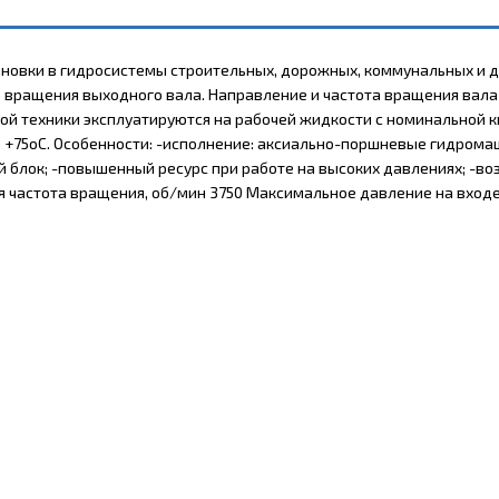
новки в гидросистемы строительных, дорожных, коммунальных и д
 вращения выходного вала. Направление и частота вращения вала
й техники эксплуатируются на рабочей жидкости с номинальной к
до +75оС. Особенности: -исполнение: аксиально-поршневые гидром
й блок; -повышенный ресурс при работе на высоких давлениях; -
частота вращения, об/мин 3750 Максимальное давление на входе,