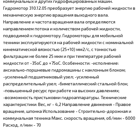
коммунальных и других гидрофицированных машин.
Гидромотор 310.12.05 преобразует энергию рабочей жидкости в
механическую энергию вращения выходного вала.
Направление и частота вращения вала определяются
направлением потока и количеством рабочей жидкости,
подводимой к гидромотору. Гидромоторы для мобильной
техники эксплуатируются на рабочей жидкости с номинальной
кинематической вязкостью (25+10) мм2/с, с тонкостью
фильтрации не более 25 мкм и при температуре рабочей
жидкости от -35оС до +75оС. Особенности: -исполнение:
аксиально-поршневые гидромашины с наклонным блоком;
-усиленный подшипниковый узел; -усиленный
распределительный узел; -биметаллический стальной блок;
-повышенный ресурс при работе на высоких давлениях;
-возможность пристыковки гидроаппаратуры. Технические
характеристики: Вес, кг - 4,2 Направление движения - Правое
вращение, шпонка Использование - Строительно-дорожная и
коммунальная техника Макс. скорость вращения, об/мин - 6000
Расход, л/мин - 70