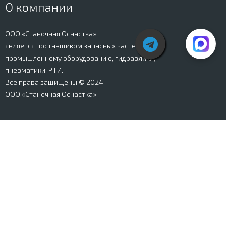
О компании
ООО «Станочная Оснастка»
является поставщиком запасных частей к
промышленному оборудованию, гидравлики,
пневматики, РТИ.
Все права защищены © 2024
ООО «Станочная Оснастка»
Вся информация, представленная на сайте stanki-
osnastka.ru, носит информационный характер и не
является публичной офертой, определяемой
положениями Ст. 437 ГК РФ. Информация о технических
характеристиках товаров, указанная на сайте, может
быть изменена производителем в одностороннем
порядке. Изображения товаров, представленных на
сайте, могут отличаться от оригиналов. Информация о
цене, наличии и сроках поставки товара, указанная на
сайте, может отличаться от фактической к моменту
оформления заказа на товар. Все права защищены.
Магазин