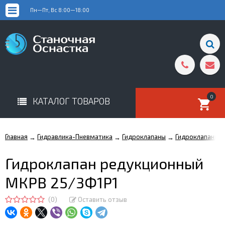
Пн—Пт, Вс 8:00—18:00
0
КАТАЛОГ ТОВАРОВ
Главная
Гидравлика-Пневматика
Гидроклапаны
Гидроклапаны 
→
→
→
Гидроклапан редукционный
МКРВ 25/3Ф1Р1
(0)
Оставить отзыв