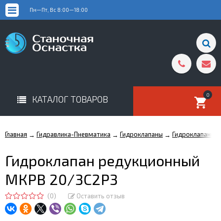
Пн—Пт, Вс 8:00—18:00
0
КАТАЛОГ ТОВАРОВ
Главная
Гидравлика-Пневматика
Гидроклапаны
Гидроклапаны 
→
→
→
Гидроклапан редукционный
МКРВ 20/3С2Р3
(0)
Оставить отзыв