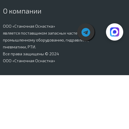
О компании
ООО «Станочная Оснастка»
является поставщиком запасных частей к
промышленному оборудованию, гидравлики,
пневматики, РТИ.
Все права защищены © 2024
ООО «Станочная Оснастка»
Вся информация, представленная на сайте stanki-
osnastka.ru, носит информационный характер и не
является публичной офертой, определяемой
положениями Ст. 437 ГК РФ. Информация о технических
характеристиках товаров, указанная на сайте, может
быть изменена производителем в одностороннем
порядке. Изображения товаров, представленных на
сайте, могут отличаться от оригиналов. Информация о
цене, наличии и сроках поставки товара, указанная на
сайте, может отличаться от фактической к моменту
оформления заказа на товар. Все права защищены.