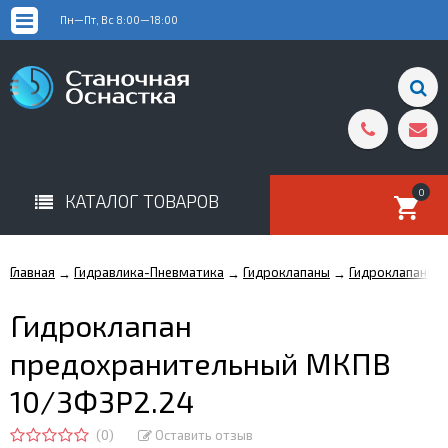
Пн—Пт, Вс 8:00—18:00
0
КАТАЛОГ ТОВАРОВ
Главная
Гидравлика-Пневматика
Гидроклапаны
Гидроклапаны 
→
→
→
Гидроклапан
предохранительный МКПВ
10/3Ф3Р2.24
(0)
Оставить отзыв