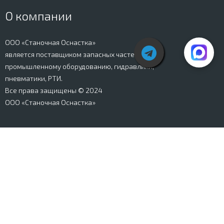
О компании
ООО «Станочная Оснастка»
является поставщиком запасных частей к
промышленному оборудованию, гидравлики,
пневматики, РТИ.
Все права защищены © 2024
ООО «Станочная Оснастка»
Вся информация, представленная на сайте stanki-
osnastka.ru, носит информационный характер и не
является публичной офертой, определяемой
положениями Ст. 437 ГК РФ. Информация о технических
характеристиках товаров, указанная на сайте, может
быть изменена производителем в одностороннем
порядке. Изображения товаров, представленных на
сайте, могут отличаться от оригиналов. Информация о
цене, наличии и сроках поставки товара, указанная на
сайте, может отличаться от фактической к моменту
оформления заказа на товар. Все права защищены.