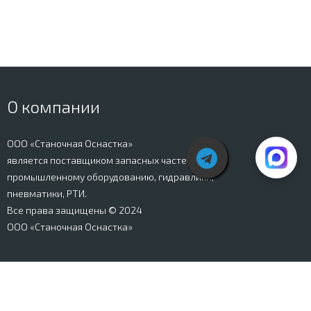
О компании
ООО «Станочная Оснастка»
является поставщиком запасных частей к
промышленному оборудованию, гидравлики,
пневматики, РТИ.
Все права защищены © 2024
ООО «Станочная Оснастка»
Вся информация, представленная на сайте stanki-
osnastka.ru, носит информационный характер и не
является публичной офертой, определяемой
положениями Ст. 437 ГК РФ. Информация о технических
характеристиках товаров, указанная на сайте, может