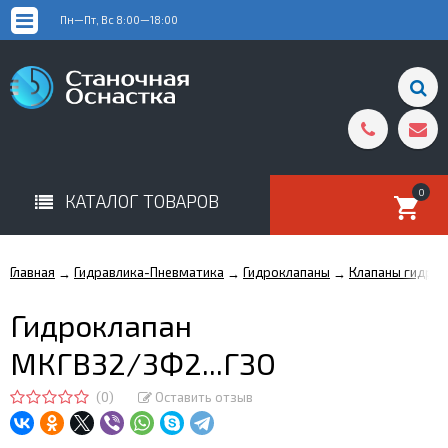
Пн—Пт, Вс 8:00—18:00
0
КАТАЛОГ ТОВАРОВ
Главная
Гидравлика-Пневматика
Гидроклапаны
Клапаны гидро
→
→
→
Гидроклапан
МКГВ32/3Ф2...ГЗО
(0)
Оставить отзыв