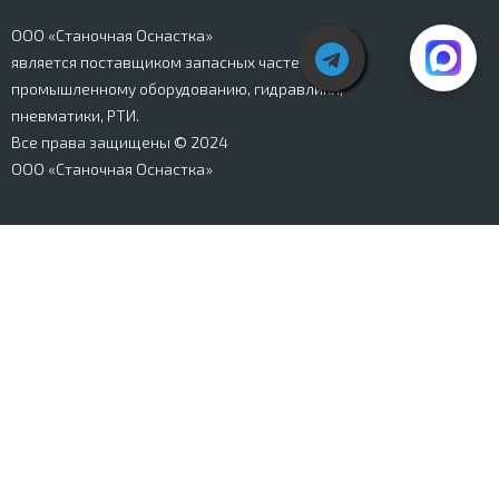
ООО «Станочная Оснастка»
является поставщиком запасных частей к
промышленному оборудованию, гидравлики,
пневматики, РТИ.
Все права защищены © 2024
ООО «Станочная Оснастка»
Вся информация, представленная на сайте stanki-
osnastka.ru, носит информационный характер и не
является публичной офертой, определяемой
положениями Ст. 437 ГК РФ. Информация о технических
характеристиках товаров, указанная на сайте, может
быть изменена производителем в одностороннем
порядке. Изображения товаров, представленных на
сайте, могут отличаться от оригиналов. Информация о
цене, наличии и сроках поставки товара, указанная на
сайте, может отличаться от фактической к моменту
оформления заказа на товар. Все права защищены.
Магазин