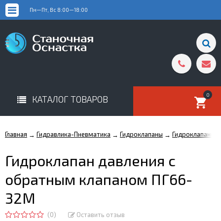
Пн—Пт, Вс 8:00—18:00
0
КАТАЛОГ ТОВАРОВ
Главная
Гидравлика-Пневматика
Гидроклапаны
Гидроклапаны д
→
→
→
Гидроклапан давления с
обратным клапаном ПГ66-
32М
(0)
Оставить отзыв