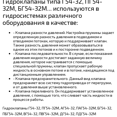
Гидроклапаны типа Г54-32, ПГ54-
32М, БГ54-32М... используются в
гидросистемах различного
оборудования в качестве:
- Клапана разности давлений. Настройка пружины задает
определенную разность давления в подводимом и
отводимом потоках, которую и поддерживает клапан.
Также разность давления может образовываться в
одном из этих потоков и к посторонне подведенном.
- Клапана последовательности. В случае, если показания
давления жидкости достигают заданную величину
давления, которое настраивается с помощью
специальной пружины, клапан пропускает рабочую
жидкость в основном потоке и в потоке, находящемся под
дистанционным управлением.
- Клапана предохранительного. Данный вид клапана
предохраняет всю систему гидропривода от перегрузки,
и от давления выше установленного.
- Клапана переливного. Он поддерживает установленное
давление, с помощью того, что сливает часть жидкости в
процессе работы.
Гидроклапаны Г54-32, ПГ54-32М, АГ54-32, ПАГ54-32М, БГ54-32,
ПБГ54-32М, ВГ54-32, ПВГ54-32М, ДГ54-32, ПДГ54-32М