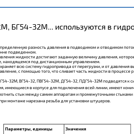
М, БГ54-32М... используются в гидр
определенную разность давления в подводимом и отводимом поток
онне подведенном.
 давления жидкости достигают заданную величину давления, котор
ке, находящемся под дистанционным управлением.
раняет всю систему гидропривода от перегрузки, и от давления 
вление, с помощью того, что сливает часть жидкости в процессе р
БГ54-32М, ВГ54-32, ПВГ54-32М, ДГ54-32, ПДГ54-32М подводятся к 
ия, имеющиеся в корпусе для подключения всей линии, имеют кони
уплотнить стык между самим аппаратам и промежуточными стыками
 при монтаже нарезана резьба для установки штуцеров.
Параметры, единицы
Значения