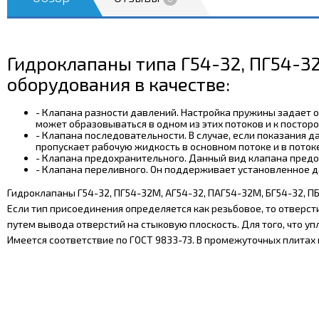
Гидроклапаны типа Г54-32, ПГ54-32
оборудования в качестве:
- Клапана разности давлений. Настройка пружины задает 
может образовываться в одном из этих потоков и к постор
- Клапана последовательности. В случае, если показания
пропускает рабочую жидкость в основном потоке и в пото
- Клапана предохранительного. Данный вид клапана предох
- Клапана переливного. Он поддерживает установленное да
Гидроклапаны Г54-32, ПГ54-32М, АГ54-32, ПАГ54-32М, БГ54-32, П
Если тип присоединения определяется как резьбовое, то отверст
путем вывода отверстий на стыковую плоскость. Для того, что 
Имеется соответствие по ГОСТ 9833-73. В промежуточных плитах