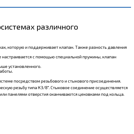
осистемах различного
ах, которую и поддерживает клапан. Также разность давления
ое настраивается с помощью специальной пружины, клапан
выше установленного.
аботы.
системе посредством резьбового и стыкового присоединения.
ческую резьбу типа К3/8". Стыковое соединение осуществляется
 или панелями отверстия оканчиваются цековками под кольца.