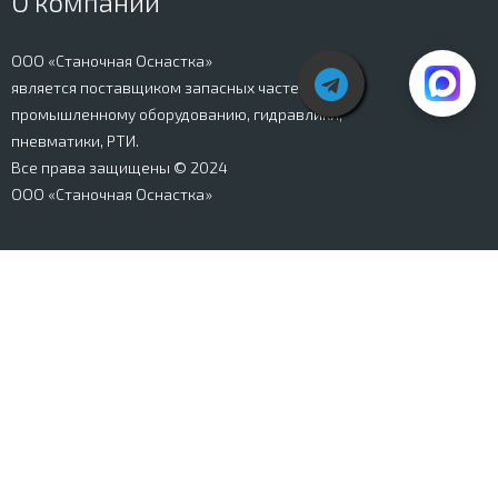
О компании
ООО «Станочная Оснастка»
является поставщиком запасных частей к
промышленному оборудованию, гидравлики,
пневматики, РТИ.
Все права защищены © 2024
ООО «Станочная Оснастка»
Вся информация, представленная на сайте stanki-
osnastka.ru, носит информационный характер и не
является публичной офертой, определяемой
положениями Ст. 437 ГК РФ. Информация о технических
характеристиках товаров, указанная на сайте, может
быть изменена производителем в одностороннем
порядке. Изображения товаров, представленных на
сайте, могут отличаться от оригиналов. Информация о
цене, наличии и сроках поставки товара, указанная на
сайте, может отличаться от фактической к моменту
оформления заказа на товар. Все права защищены.
Магазин