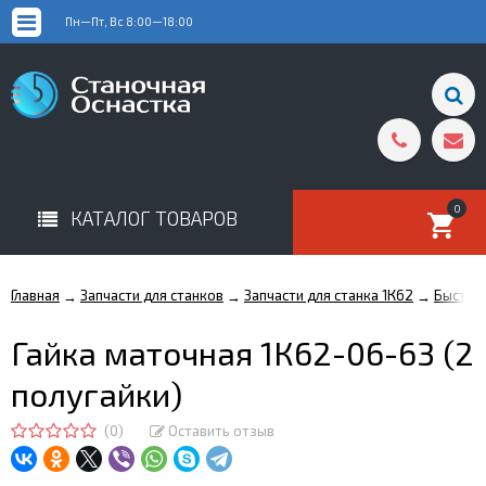
Пн—Пт, Вс 8:00—18:00
0
КАТАЛОГ ТОВАРОВ
Главная
Запчасти для станков
Запчасти для станка 1К62
Быстро
→
→
→
Гайка маточная 1К62-06-63 (2
полугайки)
(0)
Оставить отзыв