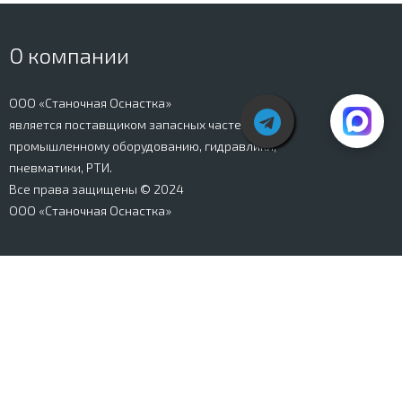
О компании
ООО «Станочная Оснастка»
является поставщиком запасных частей к
промышленному оборудованию, гидравлики,
пневматики, РТИ.
Все права защищены © 2024
ООО «Станочная Оснастка»
Вся информация, представленная на сайте stanki-
osnastka.ru, носит информационный характер и не
является публичной офертой, определяемой
положениями Ст. 437 ГК РФ. Информация о технических
характеристиках товаров, указанная на сайте, может
быть изменена производителем в одностороннем
порядке. Изображения товаров, представленных на
сайте, могут отличаться от оригиналов. Информация о
цене, наличии и сроках поставки товара, указанная на
сайте, может отличаться от фактической к моменту
оформления заказа на товар. Все права защищены.