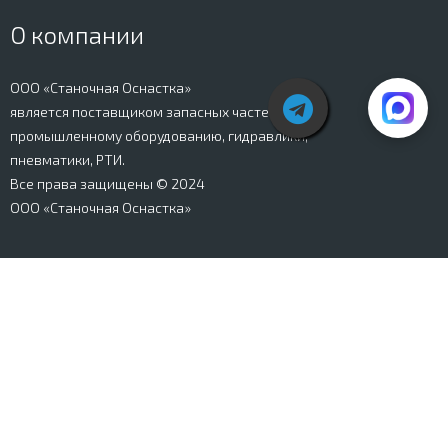
О компании
ООО «Станочная Оснастка»
является поставщиком запасных частей к
промышленному оборудованию, гидравлики,
пневматики, РТИ.
Все права защищены © 2024
ООО «Станочная Оснастка»
Вся информация, представленная на сайте stanki-
osnastka.ru, носит информационный характер и не
является публичной офертой, определяемой
положениями Ст. 437 ГК РФ. Информация о технических
характеристиках товаров, указанная на сайте, может
быть изменена производителем в одностороннем
порядке. Изображения товаров, представленных на
сайте, могут отличаться от оригиналов. Информация о
цене, наличии и сроках поставки товара, указанная на
сайте, может отличаться от фактической к моменту
оформления заказа на товар. Все права защищены.