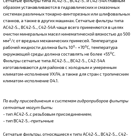
Сетчатые фильтры типа АС42-5.., ВС42-5.. и С42-54А главным
образом устанавливаются в гидравлических и смазочных
системах различных токарно-винторезных или шлифовальных
станков, а также в других машинах. Сетчатые фильтры типа
АС42-5.., ВС42-5.., С42-54А чаще всего применяются в целях
очистки минеральных масел кинематической вязкостью до 500
2
мм
/с от вредных механических примесей. Температура
0
0
рабочей жидкости должна быть 10
- +70
С, температура
0
окружающей среды должна составлять не более +55
С.
Фильтры сетчатые типа АС42-5..., ВС42-5.., С42-54А
изготавливаются для районов с холодным и умеренным
климатом-исполнение УХЛ4, а также для стран с тропическим
климатом-исполнение О4.1.
По виду присоединения к системам гидроприборов фильтры
сетчатые могут быть:
- тип АС42-5..с резьбовым присоединением;
- тип ВС42-5..-притычные
Сетчатые фильтры, относящиеся к типу АС42-5.., ВС42-5.., С42-