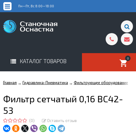
Пн—Пт, Вс 8:00—18:00
0
КАТАЛОГ ТОВАРОВ
Главная
Гидравлика-Пневматика
Фильтрующее оборудование
Ф
→
→
→
Фильтр сетчатый 0,16 ВС42-
53
(0)
Оставить отзыв