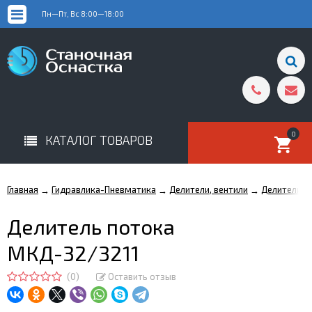
Пн—Пт, Вс 8:00—18:00
0
КАТАЛОГ ТОВАРОВ
Главная
Гидравлика-Пневматика
Делители, вентили
Делители п
→
→
→
Делитель потока
МКД-32/3211
(0)
Оставить отзыв