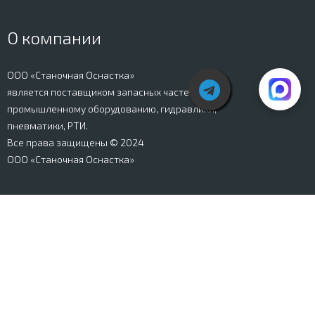
О компании
ООО «Станочная Оснастка»
является поставщиком запасных частей к
промышленному оборудованию, гидравлики,
пневматики, РТИ.
Все права защищены © 2024
ООО «Станочная Оснастка»
Вся информация, представленная на сайте stanki-
osnastka.ru, носит информационный характер и не
является публичной офертой, определяемой
положениями Ст. 437 ГК РФ. Информация о технических
характеристиках товаров, указанная на сайте, может
быть изменена производителем в одностороннем
порядке. Изображения товаров, представленных на
сайте, могут отличаться от оригиналов. Информация о
цене, наличии и сроках поставки товара, указанная на
сайте, может отличаться от фактической к моменту
оформления заказа на товар. Все права защищены.