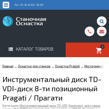
Пн—Пт, Вс 8:00—18:00
0
КАТАЛОГ ТОВАРОВ
Главная
Оснастка для станков
Оснастка Pragati
Инструментальн
→
→
→
Инструментальный диск TD-
VDI-диск 8-ти позиционный
Pragati / Прагати
Категории:
Инструментальный диск TD-VDI
,
Комплект для станка