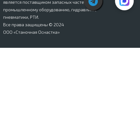
является поставщиком запасных частей к
промышленному оборудованию, гидравлики,
пневматики, РТИ.
Все права защищены © 2024
ООО «Станочная Оснастка»
Вся информация, представленная на сайте stanki-
osnastka.ru, носит информационный характер и не
является публичной офертой, определяемой
положениями Ст. 437 ГК РФ. Информация о технических
характеристиках товаров, указанная на сайте, может
быть изменена производителем в одностороннем
порядке. Изображения товаров, представленных на
сайте, могут отличаться от оригиналов. Информация о
цене, наличии и сроках поставки товара, указанная на
сайте, может отличаться от фактической к моменту
оформления заказа на товар. Все права защищены.
Магазин
Корзина
Личный кабинет